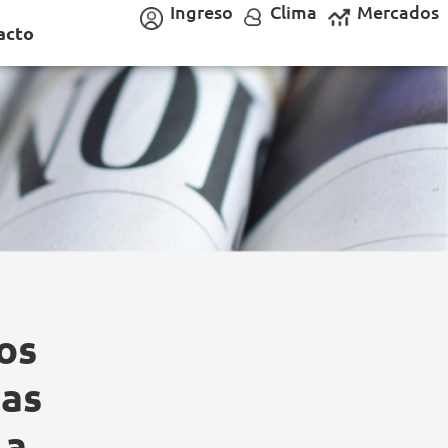
Ingreso
Clima
Mercados
acto
os
ías
la