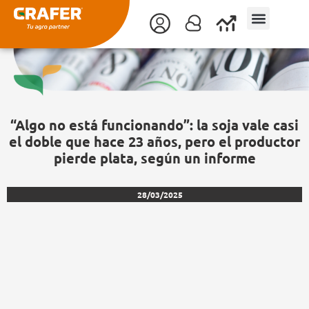
Ir
al
contenido
“Algo no está funcionando”: la soja vale casi
el doble que hace 23 años, pero el productor
pierde plata, según un informe
28/03/2025