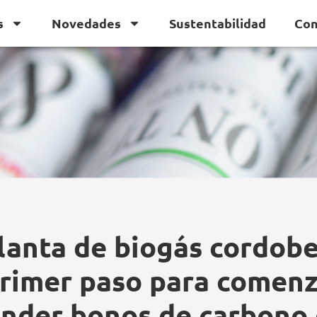
s
Novedades
Sustentabilidad
Con
lanta de biogás cordobe
primer paso para comenz
nder bonos de carbono