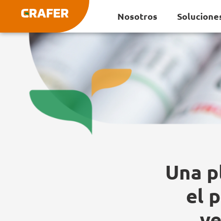
Ir
Nosotros
Solucione
al
contenido
Una p
el 
ve