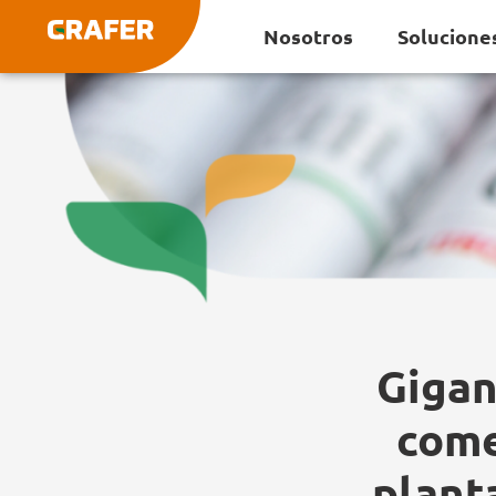
Ir
Nosotros
Solucione
al
contenido
Gigan
come
plant