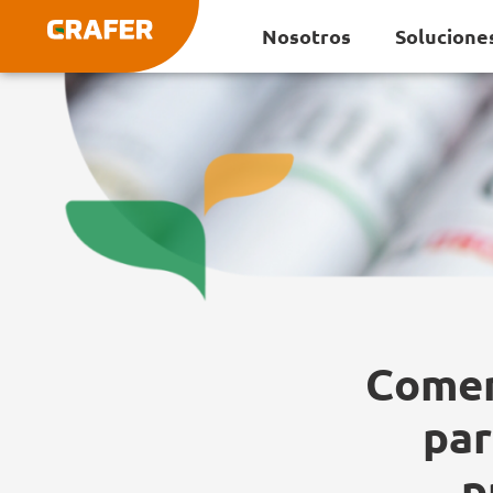
Ir
Nosotros
Solucione
al
contenido
Comen
par
p