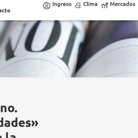
Ingreso
Clima
Mercados
acto
no.
idades»
 la