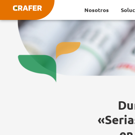
Ir
Nosotros
Solu
al
contenido
Du
«Seria
en