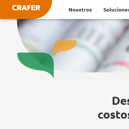
Ir
Nosotros
Solucione
al
contenido
De
costo