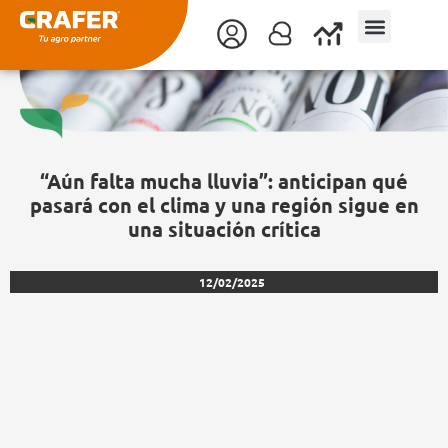
Ir
al
contenido
“Aún falta mucha lluvia”: anticipan qué
pasará con el clima y una región sigue en
una situación crítica
12/02/2025