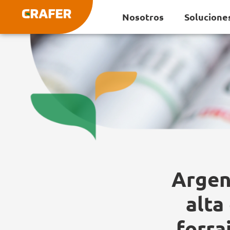
Ir
Nosotros
Solucione
al
contenido
Argen
alta
forra