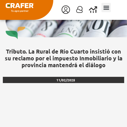
Ir
al
contenido
Tributo. La Rural de Río Cuarto insistió con
su reclamo por el impuesto Inmobiliario y la
provincia mantendrá el diálogo
11/02/2025