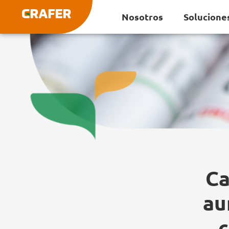
Ir
Nosotros
Solucione
al
contenido
Ca
au
c