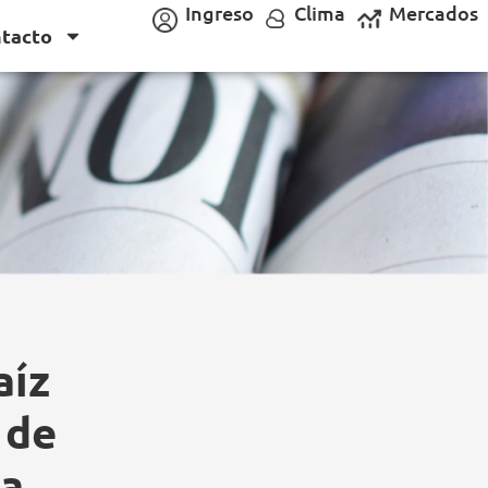
Ingreso
Clima
Mercados
tacto
aíz
 de
ea