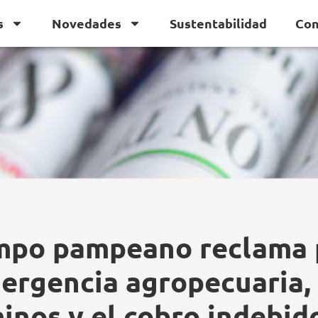
s
Novedades
Sustentabilidad
Con
mpo pampeano reclama 
ergencia agropecuaria, 
inos y el cobro indebid