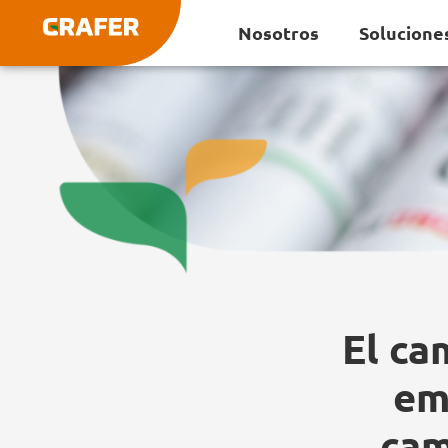
Ir
Nosotros
Solucione
al
contenido
El ca
em
cam