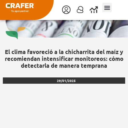
Ir
al
contenido
El clima favoreció a la chicharrita del maíz y
recomiendan intensificar monitoreos: cómo
detectarla de manera temprana
29/01/2025