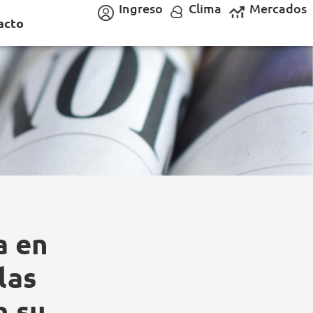
Ingreso
Clima
Mercados
acto
a en
las
n su