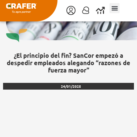
Ir
al
contenido
¿El principio del fin? SanCor empezó a
despedir empleados alegando “razones de
fuerza mayor”
24/01/2025