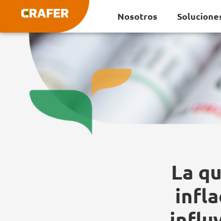
Ir
Nosotros
Solucione
al
contenido
La qu
infla
influ