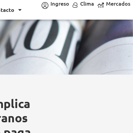
Ingreso
Clima
Mercados
tacto
mplica
granos
e paga