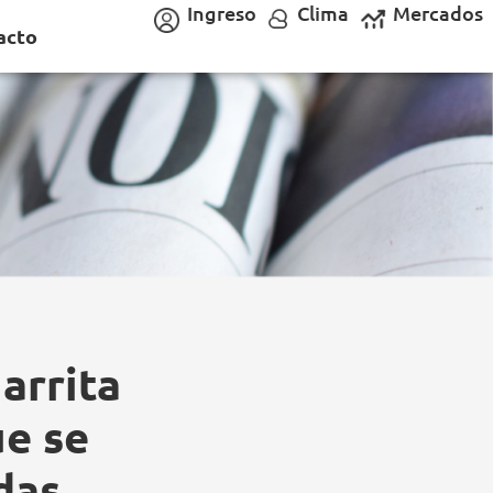
Ingreso
Clima
Mercados
acto
harrita
e se
das