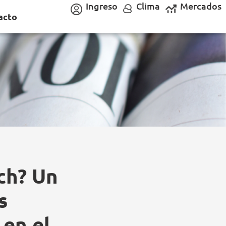
Ingreso
Clima
Mercados
acto
ch? Un
s
 en el