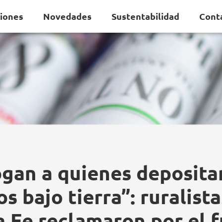
ciones
Novedades
Sustentabilidad
Cont
gan a quienes deposita
s bajo tierra”: ruralist
 Fe reclamaron por el 