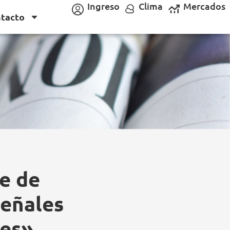
Ingreso
Clima
Mercados
tacto
te de
señales
nes»