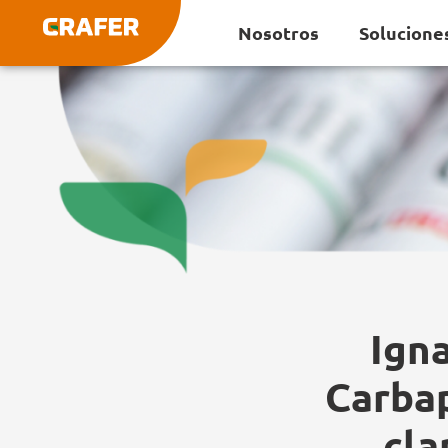
Ir
Nosotros
Solucione
al
contenido
Igna
Carbap
cla