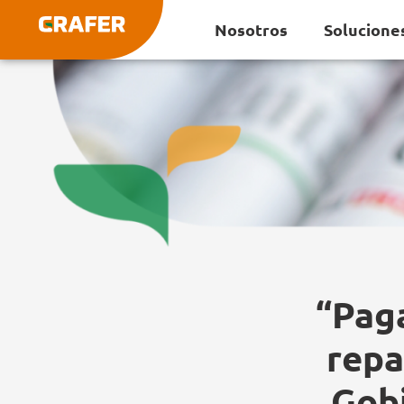
Ir
Nosotros
Solucione
al
contenido
“Paga
repa
Gobi