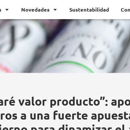
s
Novedades
Sustentabilidad
Con
ré valor producto”: ap
ros a una fuerte apuest
erno para dinamizar el