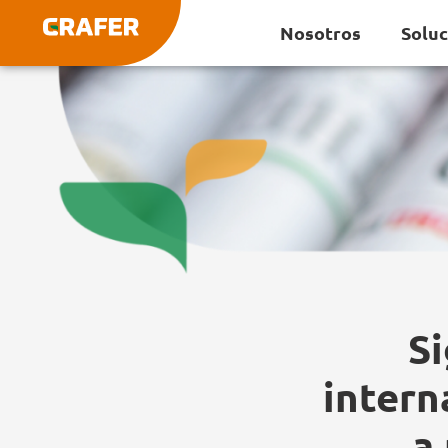
Ir
Nosotros
Solu
al
contenido
Si
intern
a