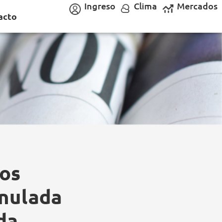
Ingreso
Clima
Mercados
acto
ios
anulada
da