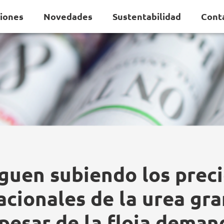
ciones
Novedades
Sustentabilidad
Cont
guen subiendo los prec
acionales de la urea gr
 pesar de la floja deman