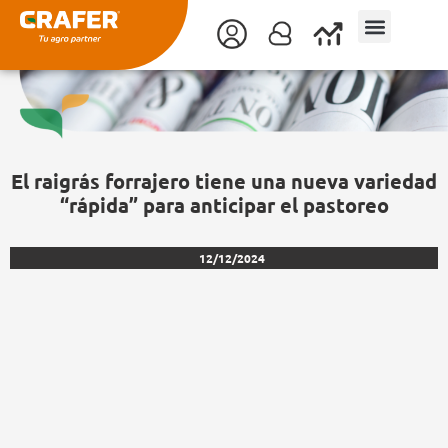
Ir
al
contenido
El raigrás forrajero tiene una nueva variedad
“rápida” para anticipar el pastoreo
12/12/2024