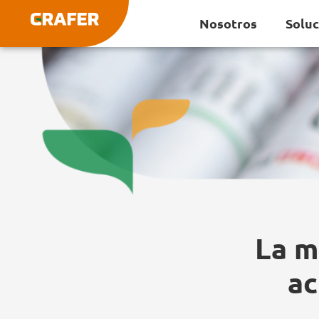
Ir
Nosotros
Solu
al
contenido
La m
ac