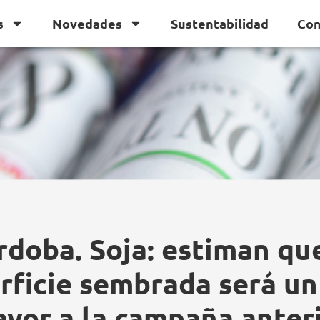
s
Novedades
Sustentabilidad
Con
rdoba. Soja: estiman que
rficie sembrada será u
yor a la campaña anter