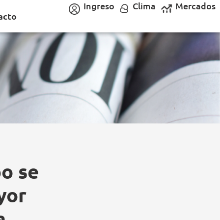
Ingreso
Clima
Mercados
acto
po se
yor
a