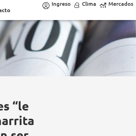
Ingreso
Clima
Mercados
acto
s “le
harrita
n ser