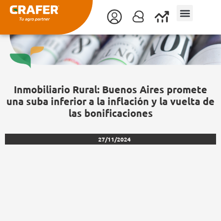
Ir
al
contenido
Inmobiliario Rural: Buenos Aires promete
una suba inferior a la inflación y la vuelta de
las bonificaciones
27/11/2024