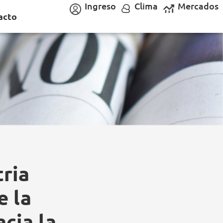
Ingreso
Clima
Mercados
acto
tria
e la
acia la