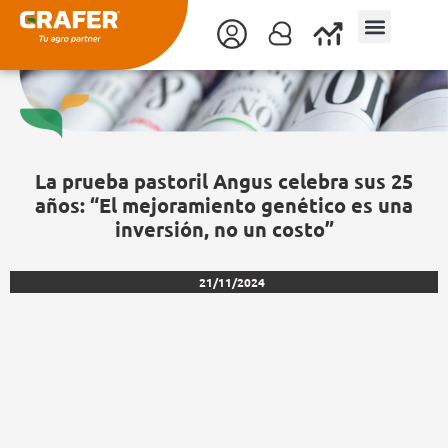
Ir
al
contenido
La prueba pastoril Angus celebra sus 25
años: “El mejoramiento genético es una
inversión, no un costo”
21/11/2024