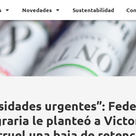
s
Novedades
Sustentabilidad
Con
sidades urgentes”: Fede
raria le planteó a Victo
rruel una baja de reten